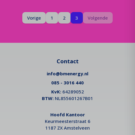
Pagina
Je bent op pagina
Pagina
Vorige
1
2
3
Volgende
Contact
info@bmenergy.nl
085 - 3016 440
KvK:
64289052
BTW:
NL855601267B01
Hoofd Kantoor
Keurmeesterstraat 6
1187 ZX Amstelveen