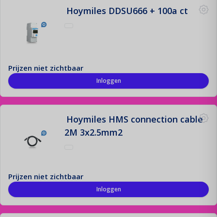
Hoymiles DDSU666 + 100a ct
Montage Materiaal
De fundering van jouw zonne-installatie!
Offerte aanvraag
Prijzen niet zichtbaar
Registreren
Inloggen
Contact
Login
Hoymiles HMS connection cable
2M 3x2.5mm2
Prijzen niet zichtbaar
Inloggen