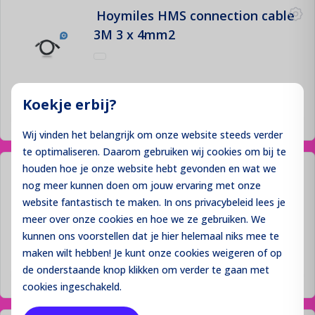
Hoymiles HMS connection cable
3M 3 x 4mm2
Prijzen niet zichtbaar
Koekje erbij?
Inloggen
Wij vinden het belangrijk om onze website steeds verder
te optimaliseren. Daarom gebruiken wij cookies om bij te
houden hoe je onze website hebt gevonden en wat we
Hoymiles HMT connection cable
nog meer kunnen doen om jouw ervaring met onze
2M 3 x 2.5mm2
website fantastisch te maken. In ons privacybeleid lees je
meer over onze cookies en hoe we ze gebruiken. We
kunnen ons voorstellen dat je hier helemaal niks mee te
maken wilt hebben! Je kunt onze cookies
weigeren
of op
Prijzen niet zichtbaar
de onderstaande knop klikken om verder te gaan met
Inloggen
cookies ingeschakeld.