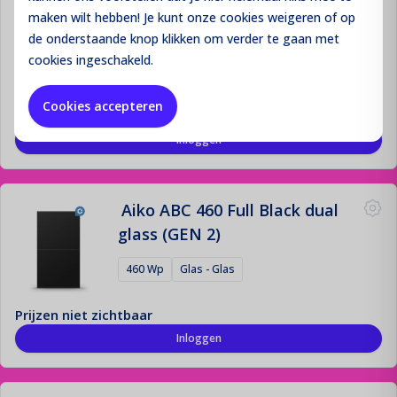
Aiko ABC 460 Black frame single
maken wilt hebben! Je kunt onze cookies
weigeren
of op
glass (GEN 2)
de onderstaande knop klikken om verder te gaan met
cookies ingeschakeld.
460 Wp
Glas - Glas
Cookies accepteren
Prijzen niet zichtbaar
Inloggen
Aiko ABC 460 Full Black dual
glass (GEN 2)
460 Wp
Glas - Glas
Prijzen niet zichtbaar
Inloggen