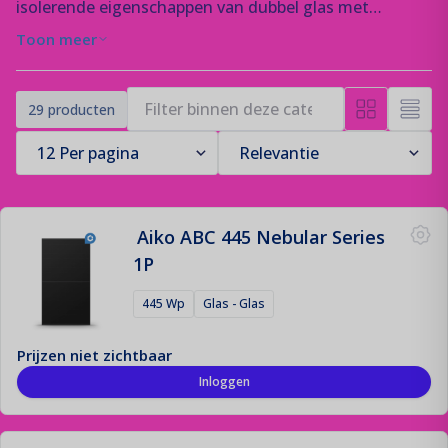
isolerende eigenschappen van dubbel glas met
geïntegreerde zonnecellen voor energieopwekking. Ze
Toon meer
Montage Materiaal
bestaan uit twee glazen platen met een dunne laag
De fundering van jouw zonne-installatie!
zonnecellen ertussen die zonlicht omzetten in
29 producten
elektriciteit, terwijl het dubbele glas thermische
Offerte aanvraag
isolatie biedt. Zo leveren ze zonne-energie en
Registreren
superieure isolatie.
Contact
Login
Aiko ABC 445 Nebular Series
1P
445 Wp
Glas - Glas
Prijzen niet zichtbaar
Inloggen