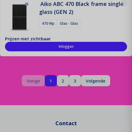
Aiko ABC 470 Black frame single
glass (GEN 2)
470 Wp
Glas - Glas
Prijzen niet zichtbaar
Inloggen
Pagina
Je bent op pagina
Pagina
Vorige
1
2
3
Volgende
Contact