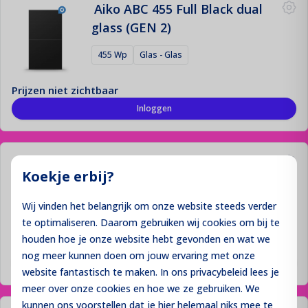
Aiko ABC 455 Full Black dual
glass (GEN 2)
455 Wp
Glas - Glas
Prijzen niet zichtbaar
Inloggen
Aiko ABC 455 Full Black single
Koekje erbij?
glass (GEN 2)
Wij vinden het belangrijk om onze website steeds verder
455 Wp
Glas - Glas
te optimaliseren. Daarom gebruiken wij cookies om bij te
houden hoe je onze website hebt gevonden en wat we
Prijzen niet zichtbaar
nog meer kunnen doen om jouw ervaring met onze
Inloggen
website fantastisch te maken. In ons privacybeleid lees je
meer over onze cookies en hoe we ze gebruiken. We
kunnen ons voorstellen dat je hier helemaal niks mee te