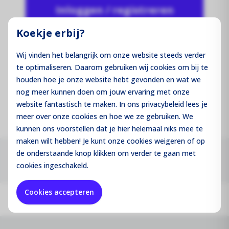
Inloggen / registreren
Koekje erbij?
Wij vinden het belangrijk om onze website steeds verder
Productcode:
42-151
te optimaliseren. Daarom gebruiken wij cookies om bij te
houden hoe je onze website hebt gevonden en wat we
Merk:
nog meer kunnen doen om jouw ervaring met onze
website fantastisch te maken. In ons privacybeleid lees je
meer over onze cookies en hoe we ze gebruiken. We
kunnen ons voorstellen dat je hier helemaal niks mee te
maken wilt hebben! Je kunt onze cookies
weigeren
of op
de onderstaande knop klikken om verder te gaan met
Hoymiles 3P -AC Trunk end Cap
cookies ingeschakeld.
Cookies accepteren