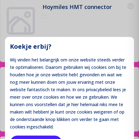
Hoymiles HMT connector
Prijzen niet zichtbaar
Koekje erbij?
Inloggen
Wij vinden het belangrijk om onze website steeds verder
te optimaliseren. Daarom gebruiken wij cookies om bij te
houden hoe je onze website hebt gevonden en wat we
Hoymiles HMS connection cable
nog meer kunnen doen om jouw ervaring met onze
2M 3x2.5mm2
website fantastisch te maken. In ons privacybeleid lees je
meer over onze cookies en hoe we ze gebruiken. We
kunnen ons voorstellen dat je hier helemaal niks mee te
maken wilt hebben! Je kunt onze cookies
weigeren
of op
Prijzen niet zichtbaar
de onderstaande knop klikken om verder te gaan met
Inloggen
cookies ingeschakeld.