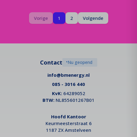
Pagina
Je bent op pagina
Pagina
Vorige
1
2
Volgende
Contact
•
Nu geopend
info@bmenergy.nl
085 - 3016 440
KvK:
64289052
BTW:
NL855601267B01
Hoofd Kantoor
Keurmeesterstraat 6
1187 ZX Amstelveen