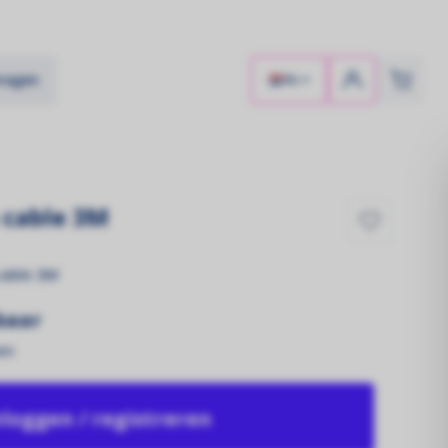
vragen
NL
 cable 3M
cable 3M
tbaar
en
Zonnekracht!
Zonnepanelen
nloggen / registreren