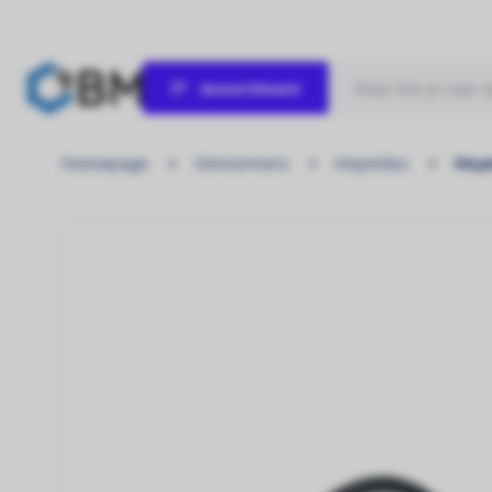
Assortiment
Zonnepanelen
Homepage
Omvormers
Hoymiles
Hoym
Laat de zon maar schijnen!
Omvormers
Kracht uit elke zonnestraal!
Hybride omvormer
Ontworpen voor energieonafhankelijkheid