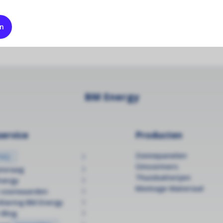
en
BM Energy
ervice
Producten
Zonnepanelen
FAQ
Omvormers
anvraag
Thuisbatterijen
nergy
Montage Materiaal
 voorwaarden
klaring BM Energy
 Blog