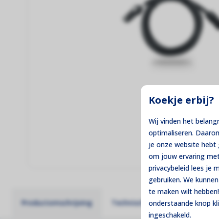
Thuisbatterijen
Maximale controle over je eigen stroom!
Montage Materiaal
De fundering van jouw zonne-installatie!
Koekje erbij?
Wij vinden het belang
optimaliseren. Daaro
je onze website heb
om jouw ervaring met
privacybeleid lees je
gebruiken. We kunnen 
te maken wilt hebben!
Productomschrijving
Technische specificaties
onderstaande knop kl
ingeschakeld.