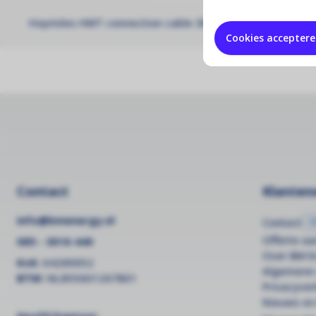
Hoymiles HMT connection cable 3M
Cookies accepter
Contact
Klantens
info@bmenergy.nl
Contact
Offerte a
085 - 3016 440
Over BM E
KvK:
64289052
Algemene
BTW:
NL855601267B01
Privacyver
Nieuws en