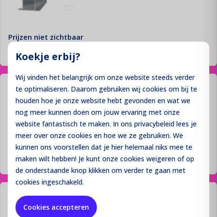
Prijzen niet zichtbaar
Inloggen
Koekje erbij?
Wij vinden het belangrijk om onze website steeds verder
Cobalt Doorvoer tule zijplaat
te optimaliseren. Daarom gebruiken wij cookies om bij te
houden hoe je onze website hebt gevonden en wat we
nog meer kunnen doen om jouw ervaring met onze
website fantastisch te maken. In ons privacybeleid lees je
meer over onze cookies en hoe we ze gebruiken. We
Prijzen niet zichtbaar
kunnen ons voorstellen dat je hier helemaal niks mee te
maken wilt hebben! Je kunt onze cookies
Inloggen
weigeren
of op
de onderstaande knop klikken om verder te gaan met
cookies ingeschakeld.
Cobalt EPDM Rol 44 x 3 (rol =
Cookies accepteren
20m)