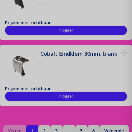
Prijzen niet zichtbaar
Inloggen
Cobalt Eindklem 30mm, blank
Prijzen niet zichtbaar
Inloggen
Pagina
Je bent op pagina
Pagina
Vorige
1
2
3
...
5
6
Volgende