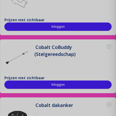
Montage Materiaal
De fundering van jouw zonne-installatie!
Prijzen niet zichtbaar
Inloggen
Offerte aanvraag
Registreren
Cobalt CoBuddy
Contact
(Stelgereedschap)
Login
Prijzen niet zichtbaar
Inloggen
Cobalt dakanker