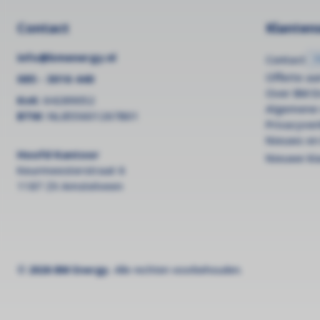
Contact
Klantens
info@bmenergy.nl
Contact
Offerte a
085 - 3016 440
Over BM E
KvK:
64289052
Algemene
BTW:
NL855601267B01
Privacyver
Nieuws en
Hoofd Kantoor
Nieuwe kl
Keurmeesterstraat 6
1187 ZX Amstelveen
© 2026 BM Energy.
Alle rechten voorbehouden.