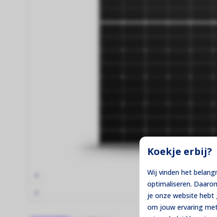
Thuisbatterijen
Maximale controle over je eigen stroom!
Montage Materiaal
De fundering van jouw zonne-installatie!
Koekje erbij?
Wij vinden het belang
optimaliseren. Daaro
je onze website heb
om jouw ervaring met