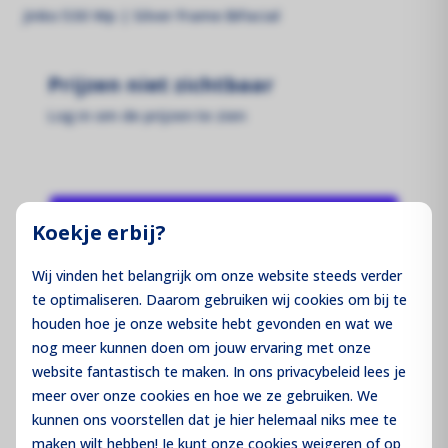
Jinko 530 Wp | Silver Frame BiFacial
Prijzen niet zichtbaar
Log in om de prijzen te zien
Inloggen / registreren
Koekje erbij?
Wij vinden het belangrijk om onze website steeds verder
te optimaliseren. Daarom gebruiken wij cookies om bij te
houden hoe je onze website hebt gevonden en wat we
Productcode:
22-168
nog meer kunnen doen om jouw ervaring met onze
website fantastisch te maken. In ons privacybeleid lees je
Merk:
meer over onze cookies en hoe we ze gebruiken. We
kunnen ons voorstellen dat je hier helemaal niks mee te
Vermogen:
530 Wp
maken wilt hebben! Je kunt onze cookies
weigeren
of op