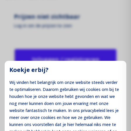
Prijzen niet zichtbaar
Log in om de prijzen te zien
Inloggen / registreren
Koekje erbij?
Wij vinden het belangrijk om onze website steeds verder
te optimaliseren. Daarom gebruiken wij cookies om bij te
Productcode:
22-124
houden hoe je onze website hebt gevonden en wat we
nog meer kunnen doen om jouw ervaring met onze
Levertijd:
website fantastisch te maken. In ons privacybeleid lees je
Merk:
meer over onze cookies en hoe we ze gebruiken. We
kunnen ons voorstellen dat je hier helemaal niks mee te
Vermogen:
440 Wp