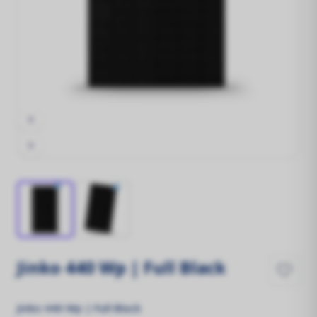
Montage Materiaal
De fundering van jouw zonne-installatie!
Offerte aanvraag
Registreren
Contact
Login
Jinko 440 Wp | Full Black
Jinko 440 Wp | Full Black