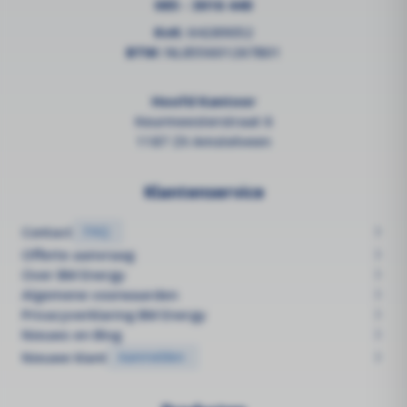
085 - 3016 440
KvK:
64289052
BTW:
NL855601267B01
Hoofd Kantoor
Keurmeesterstraat 6
1187 ZX Amstelveen
Klantenservice
Contact
FAQ
Offerte aanvraag
Over BM Energy
Algemene voorwaarden
Privacyverklaring BM Energy
Nieuws en Blog
Nieuwe klant
Aanmelden