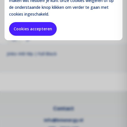
maken wilt hebben! Je kunt onze cookies
weigeren
of op
de onderstaande knop klikken om verder te gaan met
cookies ingeschakeld.
Type:
Glas - Folie
Cookies accepteren
Jinko 440 Wp | Full Black
Contact
info@bmenergy.nl