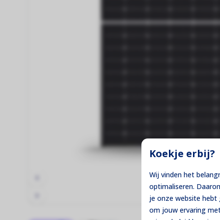
Thuisbatterijen
Maximale controle over je eigen stroom!
Montage Materiaal
De fundering van jouw zonne-installatie!
Koekje erbij?
Wij vinden het belang
optimaliseren. Daaro
je onze website heb
om jouw ervaring met