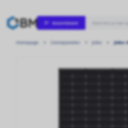
Assortiment
Zonnepanelen
Homepage
Zonnepanelen
Jinko
Jinko 
Laat de zon maar schijnen!
Omvormers
Kracht uit elke zonnestraal!
Hybride omvormer
Ontworpen voor energieonafhankelijkheid