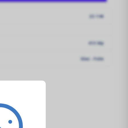
22-146
415 Wp
Glas - Folie