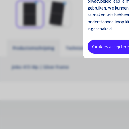
privacybeleid lees je
gebruiken. We kunnen 
te maken wilt hebben!
onderstaande knop kl
ingeschakeld.
Cookies accepter
Productomschrijving
Technische specificaties
Jinko 415 Wp | Silver Frame