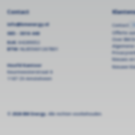
Contact
Klantens
info@bmenergy.nl
Contact
Offerte a
085 - 3016 440
Over BM E
KvK:
64289052
Algemene
BTW:
NL855601267B01
Privacyver
Nieuws en
Hoofd Kantoor
Nieuwe kl
Keurmeesterstraat 6
1187 ZX Amstelveen
© 2026 BM Energy.
Alle rechten voorbehouden.