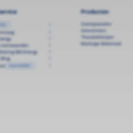
ervice
Producten
Zonnepanelen
FAQ
Omvormers
anvraag
Thuisbatterijen
nergy
Montage Materiaal
 voorwaarden
klaring BM Energy
 Blog
ant
Aanmelden