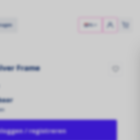
vragen
NL
ilver Frame
tbaar
en
Zonnekracht!
Zonnepanelen
nloggen / registreren