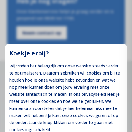
Heb je nog vragen?
Onze klantenservice helpt je graag verder en is
Montage Materiaal
geopend van 08:00 tot 17:00.
De fundering van jouw zonne-installatie!
Neem contact op
Offerte aanvraag
Registreren
Koekje erbij?
Contact
Login
Wij vinden het belangrijk om onze website steeds verder
te optimaliseren. Daarom gebruiken wij cookies om bij te
Contact
houden hoe je onze website hebt gevonden en wat we
nog meer kunnen doen om jouw ervaring met onze
info@bmenergy.nl
website fantastisch te maken. In ons privacybeleid lees je
085 - 3016 440
meer over onze cookies en hoe we ze gebruiken. We
KvK:
64289052
kunnen ons voorstellen dat je hier helemaal niks mee te
BTW:
NL855601267B01
maken wilt hebben! Je kunt onze cookies
weigeren
of op
de onderstaande knop klikken om verder te gaan met
cookies ingeschakeld.
Hoofd Kantoor