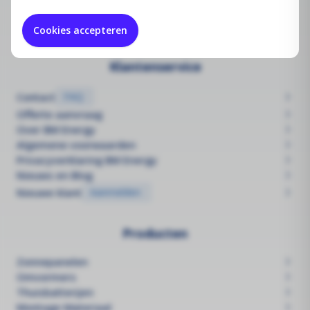
Keurmeesterstraat 6
1187 ZX Amstelveen
Cookies accepteren
Klantenservice
Contact
FAQ
Offerte aanvraag
Over BM Energy
Algemene voorwaarden
Privacyverklaring BM Energy
Nieuws en Blog
Nieuwe klant
Aanmelden
Producten
Zonnepanelen
Omvormers
Thuisbatterijen
Montage Materiaal