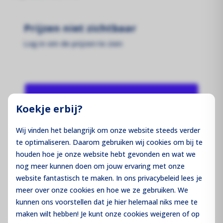
Prijzen niet zichtbaar
Log in om de prijzen te zien
Inloggen / registreren
Koekje erbij?
Wij vinden het belangrijk om onze website steeds verder
te optimaliseren. Daarom gebruiken wij cookies om bij te
houden hoe je onze website hebt gevonden en wat we
Productcode:
42-114
nog meer kunnen doen om jouw ervaring met onze
website fantastisch te maken. In ons privacybeleid lees je
Merk:
meer over onze cookies en hoe we ze gebruiken. We
Uitgangs vermogen:
kunnen ons voorstellen dat je hier helemaal niks mee te
700 VA
maken wilt hebben! Je kunt onze cookies
weigeren
of op