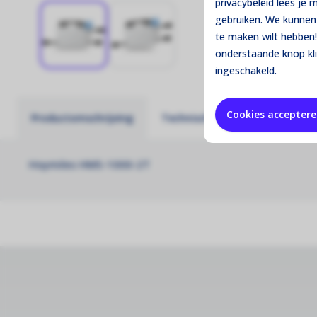
privacybeleid lees je
gebruiken. We kunnen 
te maken wilt hebben!
onderstaande knop kl
ingeschakeld.
Cookies accepter
Productomschrijving
Technische specificaties
Hoymiles HMS-1000-2T