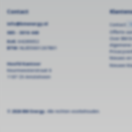
Contact
Klantens
info@bmenergy.nl
Contact
Offerte a
085 - 3016 440
Over BM E
KvK:
64289052
Algemene
BTW:
NL855601267B01
Privacyver
Nieuws en
Hoofd Kantoor
Nieuwe kl
Keurmeesterstraat 6
1187 ZX Amstelveen
© 2026 BM Energy.
Alle rechten voorbehouden.