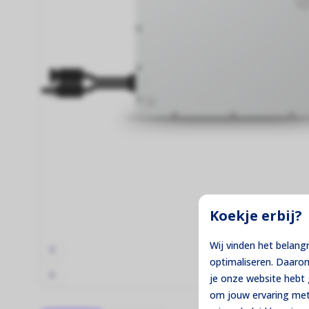
Thuisbatterijen
Maximale controle over je eigen stroom!
Montage Materiaal
De fundering van jouw zonne-installatie!
Koekje erbij?
Wij vinden het belang
optimaliseren. Daaro
je onze website heb
om jouw ervaring met