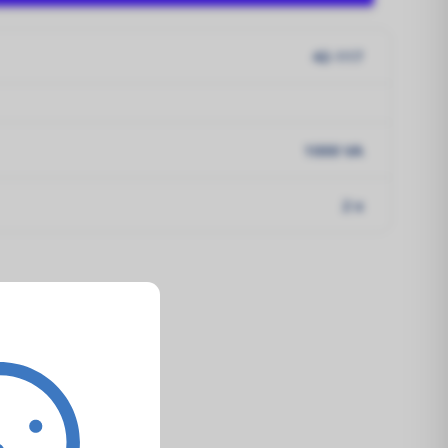
42-117
1000 VA
2 x