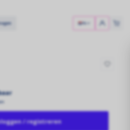
vragen
NL
tbaar
en
Zonnekracht!
Zonnepanelen
nloggen / registreren