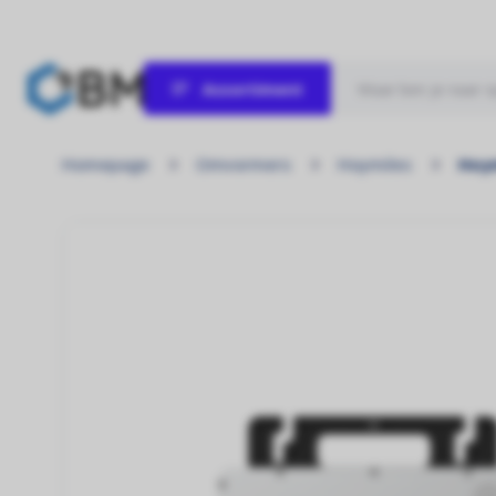
Assortiment
Zonnepanelen
Homepage
Omvormers
Hoymiles
Hoym
Laat de zon maar schijnen!
Omvormers
Kracht uit elke zonnestraal!
Hybride omvormer
Ontworpen voor energieonafhankelijkheid