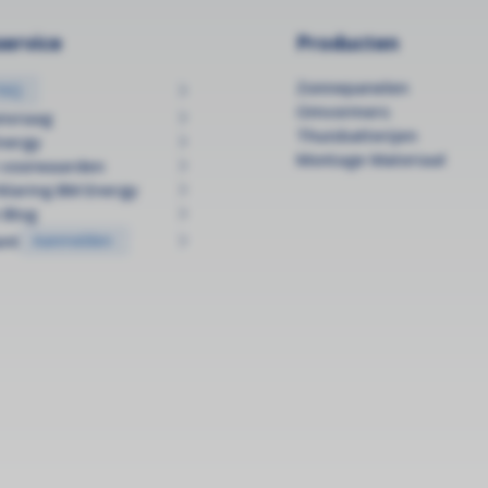
ervice
Producten
Zonnepanelen
FAQ
Omvormers
anvraag
Thuisbatterijen
nergy
Montage Materiaal
 voorwaarden
klaring BM Energy
 Blog
ant
Aanmelden