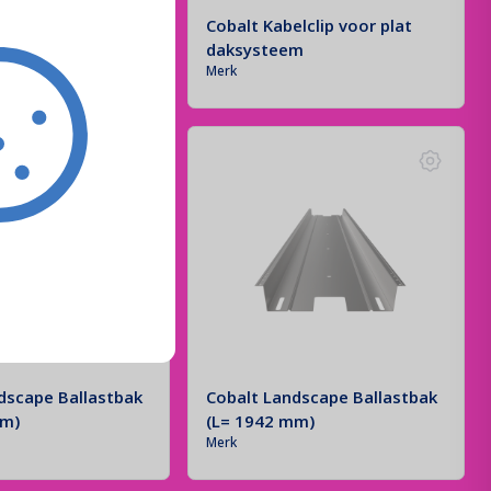
elclip voor
Cobalt Kabelclip voor plat
ils
daksysteem
Merk
dscape Ballastbak
Cobalt Landscape Ballastbak
mm)
(L= 1942 mm)
Merk