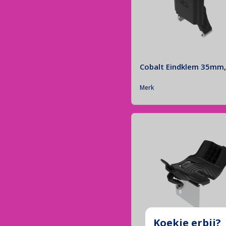
Thuisbatterijen
Maximale controle over je eigen stroom!
Montage Materiaal
Cobalt Eindklem 35mm,
De fundering van jouw zonne-installatie!
Merk
Koekje erbij?