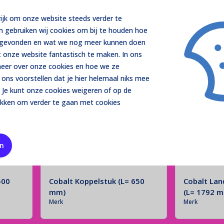
Cobalt Hoekverbinder
Cobalt Kab
rijk om onze website steeds verder te
montagera
m gebruiken wij cookies om bij te houden hoe
Merk
Merk
t gevonden en wat we nog meer kunnen doen
 onze website fantastisch te maken. In ons
 meer over onze cookies en hoe we ze
ons voorstellen dat je hier helemaal niks mee
 Je kunt onze cookies
weigeren
of op de
ikken om verder te gaan met cookies
en
500
Cobalt Koppelstuk (L= 650
Cobalt Lan
mm)
(L= 1792 
Merk
Merk