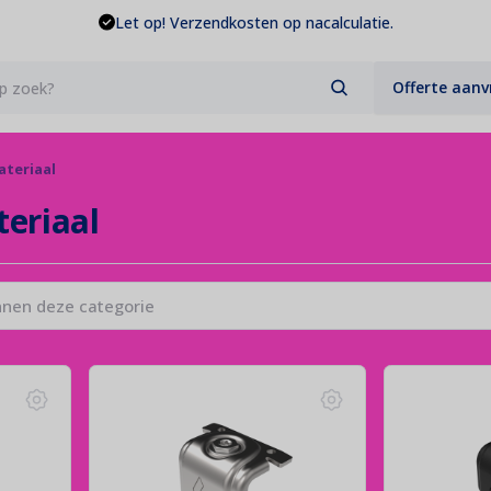
Let op! Verzendkosten op nacalculatie.
Offerte aan
Geen producten gevonden
Merken
Type
teriaal
Aiko
Glas - Glas
eriaal
Jinko
Glas - Folie
Longi