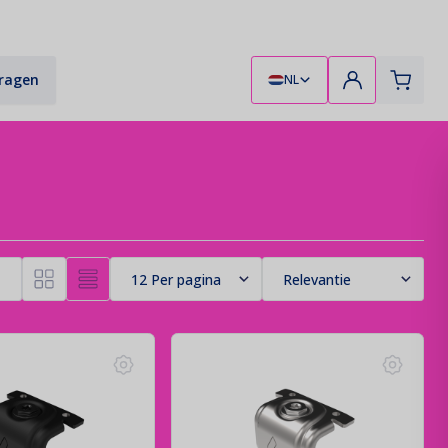
vragen
NL
Zonnekracht!
Zonnepanelen