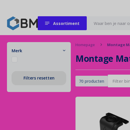
Assortiment
Zonnepanelen
Homepage
Montage Ma
Laat de zon maar schijnen!
Merk
Montage Mat
Omvormers
Filters resetten
Kracht uit elke zonnestraal!
70 producten
Hybride omvormer
Ontworpen voor energieonafhankelijkheid