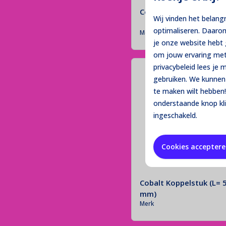
Cobalt Golfclip
Wij vinden het belang
optimaliseren. Daaro
Merk
je onze website heb
om jouw ervaring met
privacybeleid lees je
gebruiken. We kunnen 
te maken wilt hebben!
onderstaande knop kl
ingeschakeld.
Cookies accepter
Cobalt Koppelstuk (L= 
mm)
Merk