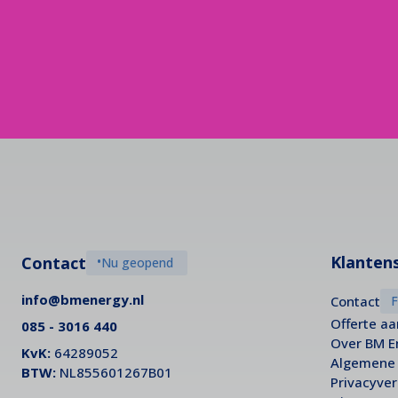
Klantens
Contact
•
Nu geopend
info@bmenergy.nl
Contact
Offerte a
085 - 3016 440
Over BM E
KvK:
64289052
Algemene
BTW:
NL855601267B01
Privacyver