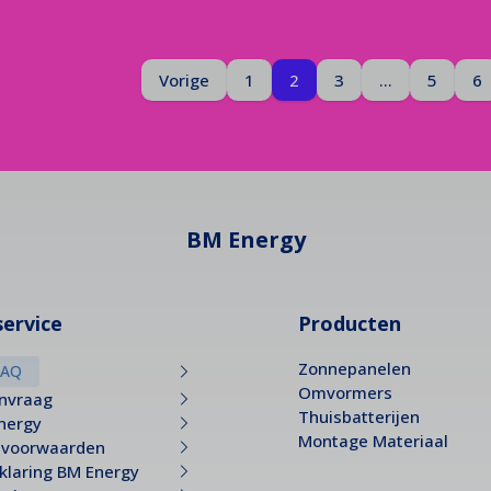
Pagina
Je bent op pagina
Vorige
1
2
3
...
5
6
BM Energy
ervice
Producten
Zonnepanelen
FAQ
Omvormers
anvraag
Thuisbatterijen
nergy
Montage Materiaal
 voorwaarden
klaring BM Energy