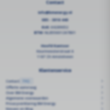
Contact
info@bmenergy.nl
085 - 3016 440
KvK:
64289052
BTW:
NL855601267B01
Hoofd Kantoor
Keurmeesterstraat 6
1187 ZX Amstelveen
Klantenservice
Contact
FAQ
Offerte aanvraag
Over BM Energy
Algemene voorwaarden
Privacyverklaring BM Energy
Nieuws en Blog