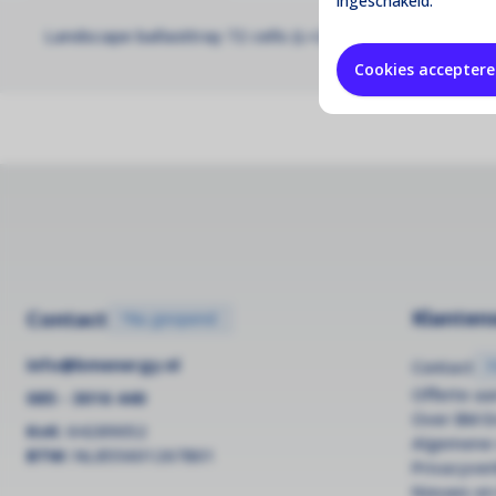
ingeschakeld.
Landscape ballasttray 72 cells (L=2322mm)
Cookies accepter
Klantens
Contact
•
Nu geopend
info@bmenergy.nl
Contact
Offerte a
085 - 3016 440
Over BM E
KvK:
64289052
Algemene
BTW:
NL855601267B01
Privacyver
Nieuws en