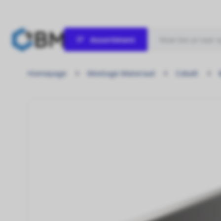
Assortiment
Zonnepanelen
Homepage
Montage Materiaal
Cobalt
Laat de zon maar schijnen!
Omvormers
Kracht uit elke zonnestraal!
Hybride omvormer
Ontworpen voor energieonafhankelijkheid