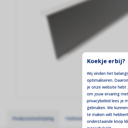
Thuisbatterijen
Maximale controle over je eigen stroom!
Montage Materiaal
De fundering van jouw zonne-installatie!
Koekje erbij?
Wij vinden het belang
optimaliseren. Daaro
je onze website heb
om jouw ervaring met
privacybeleid lees je
gebruiken. We kunnen 
te maken wilt hebben!
Productomschrijving
Technische specificaties
onderstaande knop kl