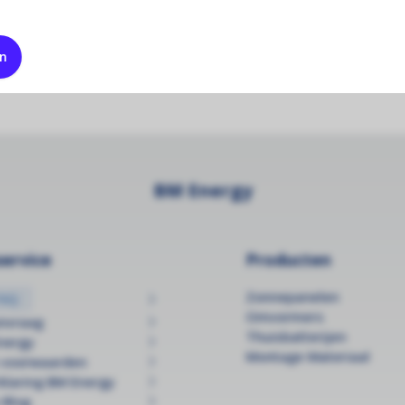
en
BM Energy
ervice
Producten
Zonnepanelen
FAQ
Omvormers
anvraag
Thuisbatterijen
nergy
Montage Materiaal
 voorwaarden
klaring BM Energy
 Blog