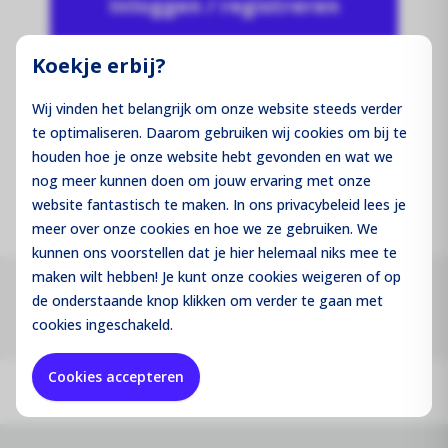
Inloggen / registreren
Koekje erbij?
Wij vinden het belangrijk om onze website steeds verder
Productcode:
18-129
te optimaliseren. Daarom gebruiken wij cookies om bij te
houden hoe je onze website hebt gevonden en wat we
Merk:
nog meer kunnen doen om jouw ervaring met onze
website fantastisch te maken. In ons privacybeleid lees je
meer over onze cookies en hoe we ze gebruiken. We
kunnen ons voorstellen dat je hier helemaal niks mee te
maken wilt hebben! Je kunt onze cookies
weigeren
of op
Landscape ballasttray 66 cells (L=1942mm)
de onderstaande knop klikken om verder te gaan met
cookies ingeschakeld.
Cookies accepteren