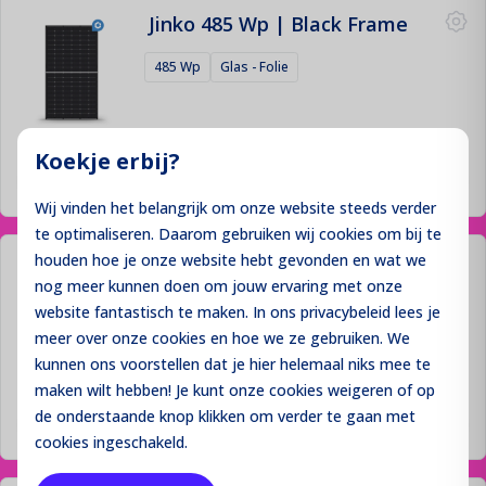
Jinko 485 Wp | Black Frame
485 Wp
Glas - Folie
Prijzen niet zichtbaar
Koekje erbij?
Inloggen
Wij vinden het belangrijk om onze website steeds verder
te optimaliseren. Daarom gebruiken wij cookies om bij te
houden hoe je onze website hebt gevonden en wat we
Jinko 555 Wp | Black Frame
nog meer kunnen doen om jouw ervaring met onze
555 Wp
Glas - Folie
website fantastisch te maken. In ons privacybeleid lees je
meer over onze cookies en hoe we ze gebruiken. We
kunnen ons voorstellen dat je hier helemaal niks mee te
maken wilt hebben! Je kunt onze cookies
weigeren
of op
Prijzen niet zichtbaar
de onderstaande knop klikken om verder te gaan met
Inloggen
cookies ingeschakeld.