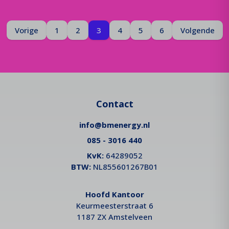
Pagina
Je bent op pagina
Pagina
Vorige
1
2
3
4
5
6
Volgende
Contact
info@bmenergy.nl
085 - 3016 440
KvK:
64289052
BTW:
NL855601267B01
Hoofd Kantoor
Keurmeesterstraat 6
1187 ZX Amstelveen