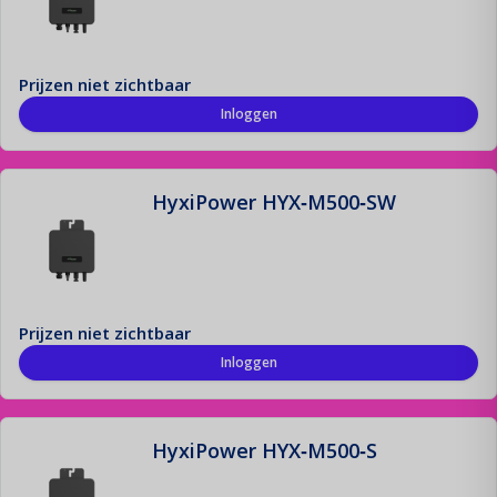
Montage Materiaal
De fundering van jouw zonne-installatie!
Prijzen niet zichtbaar
Inloggen
Offerte aanvraag
Registreren
HyxiPower HYX‑M500‑SW
Contact
Login
Prijzen niet zichtbaar
Inloggen
HyxiPower HYX‑M500‑S