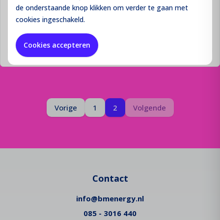
de onderstaande knop klikken om verder te gaan met
cookies ingeschakeld.
Prijzen niet zichtbaar
Cookies accepteren
Inloggen
Pagina
Je bent op pagina
Pagina
Vorige
1
2
Volgende
Contact
info@bmenergy.nl
085 - 3016 440