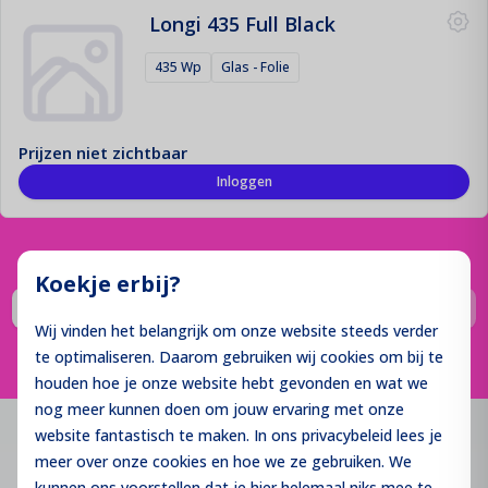
Longi 435 Full Black
Montage Materiaal
435 Wp
Glas - Folie
De fundering van jouw zonne-installatie!
Offerte aanvraag
Prijzen niet zichtbaar
Registreren
Inloggen
Contact
Login
Koekje erbij?
Pagina
Je bent op pagin
Pagina
Vorige
1
2
...
5
6
7
Volgende
Wij vinden het belangrijk om onze website steeds verder
te optimaliseren. Daarom gebruiken wij cookies om bij te
houden hoe je onze website hebt gevonden en wat we
nog meer kunnen doen om jouw ervaring met onze
website fantastisch te maken. In ons privacybeleid lees je
meer over onze cookies en hoe we ze gebruiken. We
Contact
kunnen ons voorstellen dat je hier helemaal niks mee te