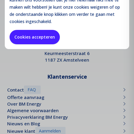
info@bmenergy.nl
maken wilt hebben! Je kunt onze cookies
weigeren
of op
de onderstaande knop klikken om verder te gaan met
085 - 3016 440
cookies ingeschakeld.
KvK:
64289052
BTW:
NL855601267B01
Cookies accepteren
Hoofd Kantoor
Keurmeesterstraat 6
1187 ZX Amstelveen
Klantenservice
Contact
FAQ
Offerte aanvraag
Over BM Energy
Algemene voorwaarden
Privacyverklaring BM Energy
Nieuws en Blog
Nieuwe klant
Aanmelden