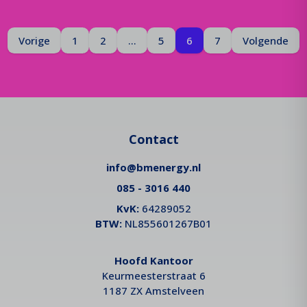
Pagina
Je bent op pagina
Pagina
Vorige
1
2
...
5
6
7
Volgende
Contact
info@bmenergy.nl
085 - 3016 440
KvK:
64289052
BTW:
NL855601267B01
Hoofd Kantoor
Keurmeesterstraat 6
1187 ZX Amstelveen