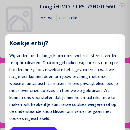
Long iHIMO 7 LR5-72HGD-560
560 Wp
Glas - Folie
Prijzen niet zichtbaar
Koekje erbij?
Inloggen
Wij vinden het belangrijk om onze website steeds verder
te optimaliseren. Daarom gebruiken wij cookies om bij te
houden hoe je onze website hebt gevonden en wat we
Longi LR5-72HGD-570
nog meer kunnen doen om jouw ervaring met onze
570 Wp
Glas - Folie
website fantastisch te maken. In ons privacybeleid lees je
meer over onze cookies en hoe we ze gebruiken. We
kunnen ons voorstellen dat je hier helemaal niks mee te
maken wilt hebben! Je kunt onze cookies
weigeren
of op
Prijzen niet zichtbaar
de onderstaande knop klikken om verder te gaan met
Inloggen
cookies ingeschakeld.